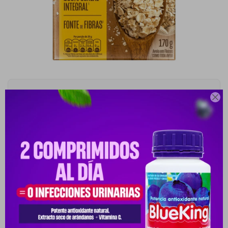
NESTLE AVEIA FLOCOS FR. X 170 GR.

10031136-10031136
Este artículo está agotado.
Productos que te pueden interesar