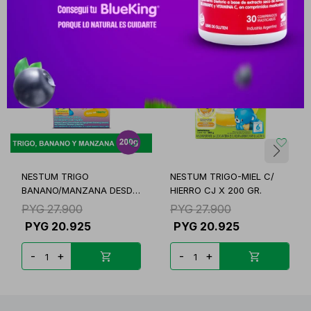
NESTUM TRIGO
NESTUM TRIGO-MIEL C/
BANANO/MANZANA DESDE
HIERRO CJ X 200 GR.
6M+ CJ
PYG
27.900
PYG
27.900
PYG
20.925
PYG
20.925
-
+
-
+