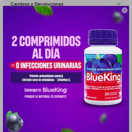
Cambios y Devoluciones

Medios de pago
Descripción
ALFABLOQUEANTE SELECTIVO INDICADO PARA EL TRATAMIENTO
DE LA HIPERPLASIA PROSTÁTICA BENIGNA (HPB). MEJORA EL
FLUJO URINARIO, REDU
Productos que te pueden interesar