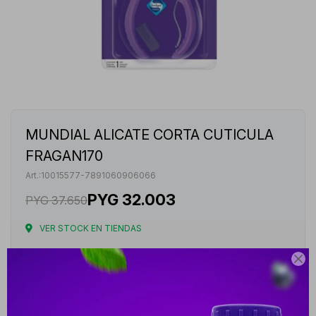
MUNDIAL ALICATE CORTA CUTICULA
FRAGAN170
10015577-7891060906066
PYG
32.003
PYG
37.650
VER STOCK EN TIENDAS
Envíos

Cambios y Devoluciones