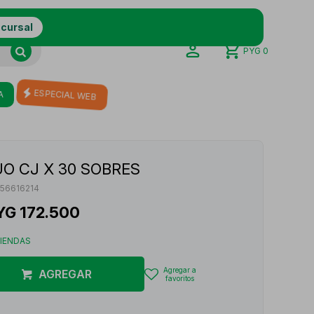
ucursal
PYG
0
A
ESPECIAL WEB
UO CJ X 30 SOBRES
56616214
YG
172.500
TIENDAS
AGREGAR