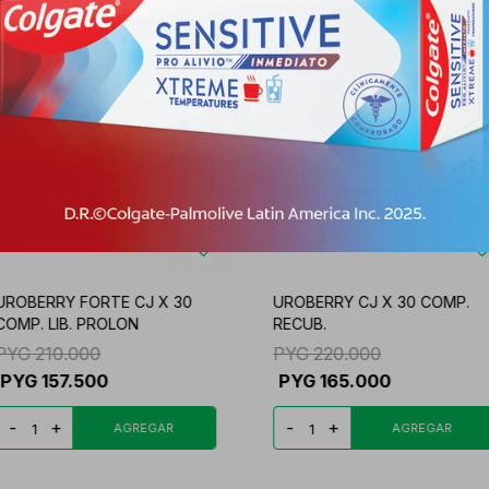
UROBERRY FORTE CJ X 30
UROBERRY CJ X 30 COMP.
COMP. LIB. PROLON
RECUB.
PYG
210.000
PYG
220.000
PYG
157.500
PYG
165.000
-
+
-
+