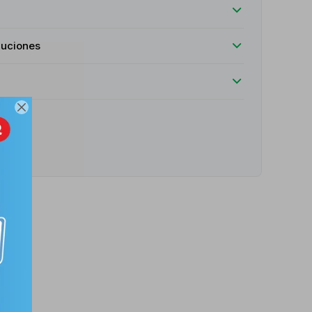
luciones

e