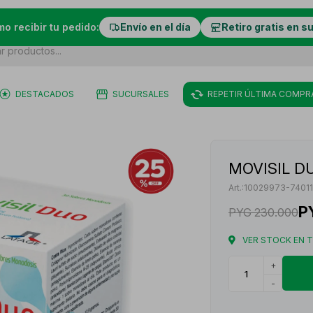
mo recibir tu pedido:
Envío en el día
Retiro gratis en s
DESTACADOS
SUCURSALES
REPETIR ÚLTIMA COMPR
MOVISIL D
10029973-74011
P
PYG
230.000
VER STOCK EN 
+
-