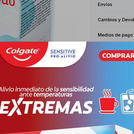
Envíos
Cambios y Devo
Medios de pago
Características
Receta
Venta libr
Productos que te pueden interesar