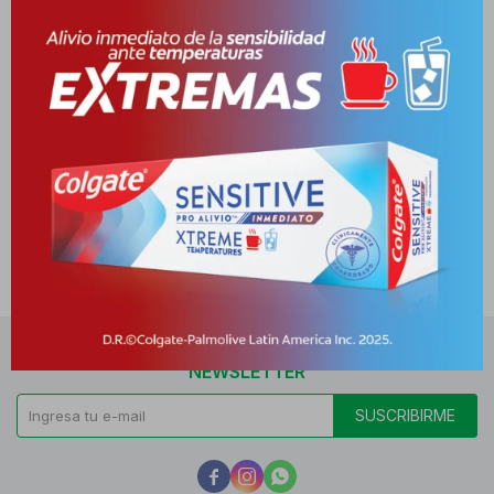
Cambios y Devoluciones
Medios de pago
NEWSLETTER
SUSCRIBIRME


