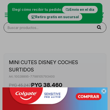
Elegí cómo recibir tu pedido:
Envío en el día
Retiro gratis en sucursal
MINI CUTES DISNEY COCHES
SURTIDOS
10028895-7798105793400
PYG
38.460
PYG
45.247

VER STOCK EN TIENDAS
Envíos