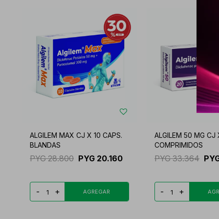
ALGILEM MAX CJ X 10 CAPS.
ALGILEM 50 MG CJ 
BLANDAS
COMPRIMIDOS
PYG
28.800
PYG
20.160
PYG
33.364
PY
-
+
-
+