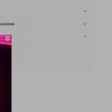
luciones

e