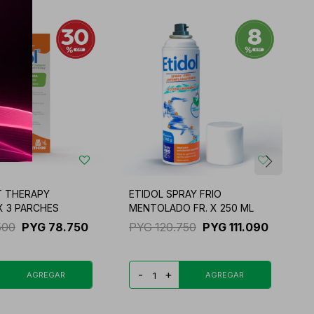
IT THERAPY
ETIDOL SPRAY FRIO
I
 3 PARCHES
MENTOLADO FR. X 250 ML
C
500
PYG
78.750
PYG
120.750
PYG
111.090
-
+