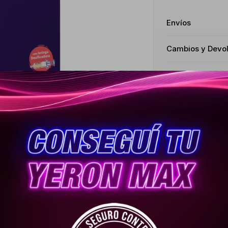
Envíos
Cambios y Devo
Medios de pago
Características
Receta
Venta libr
Productos que te pueden interesar