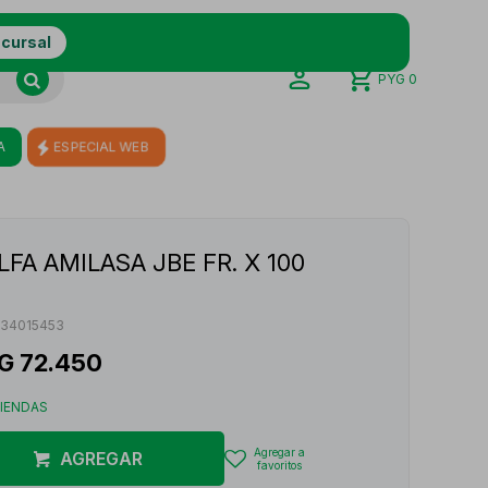
ucursal
PYG
0
A
ESPECIAL WEB
FA AMILASA JBE FR. X 100
134015453
G
72.450
TIENDAS
AGREGAR