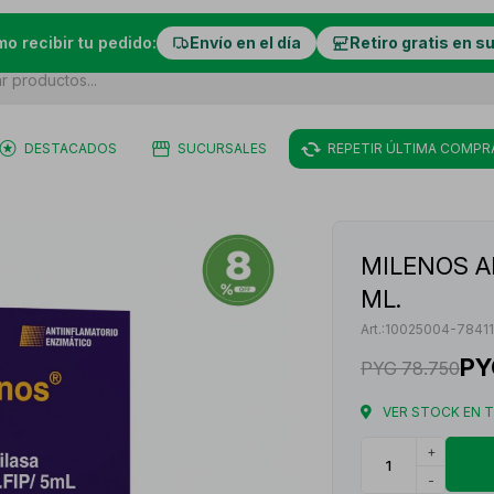
mo recibir tu pedido:
Envío en el día
Retiro gratis en s
DESTACADOS
SUCURSALES
REPETIR ÚLTIMA COMPR
MILENOS AL
ML.
10025004-7841
PY
PYG
78.750
VER STOCK EN 
+
-