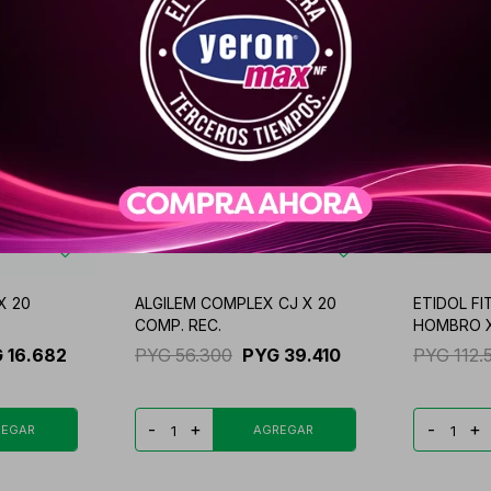
X 20
ALGILEM COMPLEX CJ X 20
ETIDOL F
COMP. REC.
HOMBRO X
G
16.682
PYG
56.300
PYG
39.410
PYG
112.
-
+
-
+