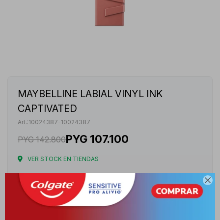
MAYBELLINE LABIAL VINYL INK
CAPTIVATED
10024387-10024387
PYG
107.100
PYG
142.800
VER STOCK EN TIENDAS
Envíos

Cambios y Devoluciones