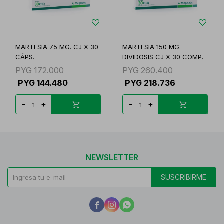
MARTESIA 75 MG. CJ X 30
MARTESIA 150 MG.
CÁPS.
DIVIDOSIS CJ X 30 COMP.
PYG
172.000
PYG
260.400
PYG
144.480
PYG
218.736
-
+
-
+
NEWSLETTER
SUSCRIBIRME


