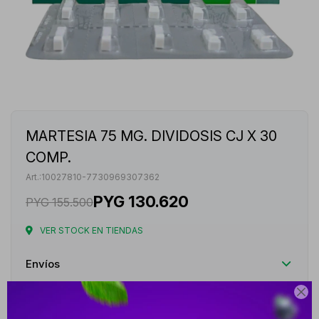
MARTESIA 75 MG. DIVIDOSIS CJ X 30
COMP.
10027810-7730969307362
PYG
130.620
PYG
155.500
VER STOCK EN TIENDAS
Envíos

Cambios y Devoluciones