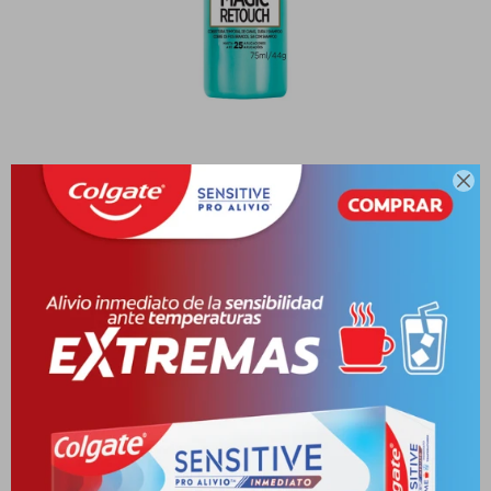

LOREAL MAGIC RETOUCH CASTAÑO
CLARO SPRAY
10010640-7509552917437
PYG
63.623
PYG
74.851
LOREAL MAGIC RETOUCH CASTAÑO CLARO SPRAY
VER STOCK EN TIENDAS
Envíos