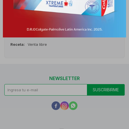
Cambios y Devoluciones
Medios de pago
Características
Receta
Venta libre
NEWSLETTER
SUSCRIBIRME


