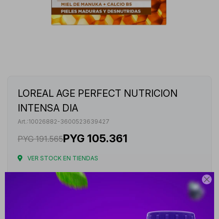
LOREAL AGE PERFECT NUTRICION
INTENSA DIA
10026882-3600523639427
PYG
105.361
PYG
191.565
VER STOCK EN TIENDAS
Envíos

Cambios y Devoluciones