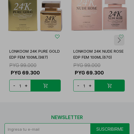
LONKOOM 24K PURE GOLD
LONKOOM 24K NUDE ROSE
EDP FEM 100ML(987)
EDP FEM 100ML(670)
PYG
99.000
PYG
99.000
PYG
69.300
PYG
69.300
-
+
-
+
NEWSLETTER
SUSCRIBIRME