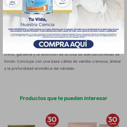
(primavera/verano) o para mantener una sensación de frescura
limpia y elegante durante toda la jornada. Composición y Notas
OlfativasSu pirámide aromática se desarrolla de manera
armoniosa en la piel:Notas de Salida: Abre de forma chispeante y
refrescante con acordes de manzana verde, flor de azahar del
naranjo y la dulzura del durazno (melocotón).Notas de Corazón:
Revela un bouquet puramente femenino compuesto por jazmín
chino, gardenia y la distinción de la rosa de Marruecos.Notas de
Fondo: Concluye con una base cálida de vainilla cremosa, ámbar
y la profundidad aromática del sándalo.
Productos que te pueden interesar