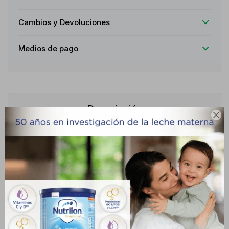
Cambios y Devoluciones
Medios de pago
Descripción

Lonkoom 24K Pure Pink es un delicado perfume femenino de la
familia olfativa floral frutal. Creado para la mujer joven, dinámica
e irresistible, destaca por su frescura jugosa equilibrada con
sutiles acordes florales.Funciona como una firma aromática
vibrante que transmite alegría, juventud y bienestar en el día a
día. Al ser un Eau de Parfum, proporciona una excelente fijación
en la piel, siendo ideal para salidas casuales, temporadas cálidas