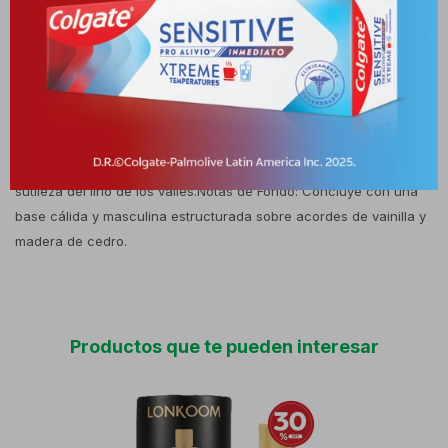
y energizante, siendo perfecta para el uso diario en el trabajo,
salidas casuales o para destacar en citas nocturnas gracias a su
aura de masculinidad. Composición y Notas OlfativasSu pirámide
aromática se desarrolla de forma gradual en la piel:Notas de
Salida: Abre de manera vibrante con petit grain, bergamota,
frambuesa y el toque cítrico del limón.Notas de Corazón: Revela
un cuerpo especiado y floral con enebro, cilantro, rosa y la
sutileza del lirio de los valles.Notas de Fondo: Concluye con una
base cálida y masculina estructurada sobre acordes de vainilla y
madera de cedro.
Productos que te pueden interesar