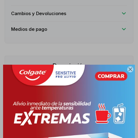
Cambios y Devoluciones
Medios de pago
Descripción

Lonkoom 24K Pure Black es un perfume masculino de la familia
olfativa aromática fougère, creado para el hombre moderno,
audaz y sofisticado. Esta fragancia destaca por fusionar de
manera equilibrada una frescura cítrica limpia con un fondo
elegante de gran carácter y misterio. Funciona como una firma
aromática versátil que eleva la autoestima y evoca bienestar. Su
concentración Eau de Toilette proporciona una estela equilibrada