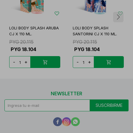
LOLI BODY SPLASH ARUBA
LOLI BODY SPLASH
CJ X 110 ML.
SANTORINI CJ X 110 ML.
PYG
20.115
PYG
20.115
PYG
18.104
PYG
18.104
-
+
-
+
NEWSLETTER
SUSCRIBIRME


