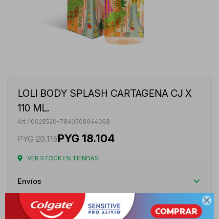
LOLI BODY SPLASH CARTAGENA CJ X
110 ML.
10028520-7840508044068
PYG
18.104
PYG
20.115
VER STOCK EN TIENDAS
Envíos

Cambios y Devoluciones