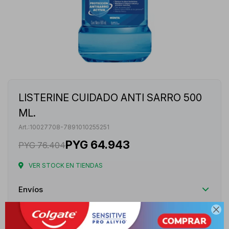
LISTERINE CUIDADO ANTI SARRO 500
ML.
10027708-7891010255251
PYG
64.943
PYG
76.404
VER STOCK EN TIENDAS
Envíos

Cambios y Devoluciones