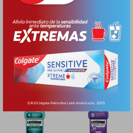
Medios de pago
Características
Receta
Venta libre
Productos que te pueden interesar