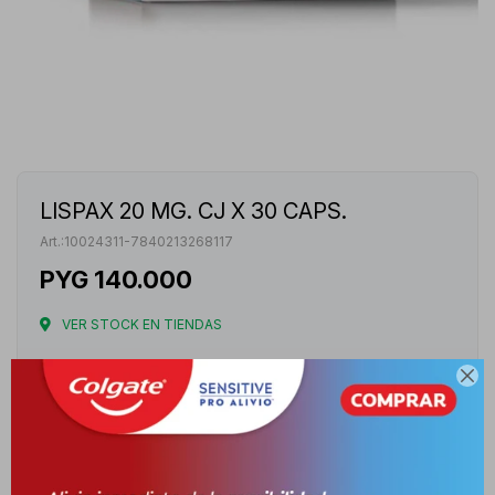
LISPAX 20 MG. CJ X 30 CAPS.
10024311-7840213268117
PYG
140.000
VER STOCK EN TIENDAS
Envíos

Cambios y Devoluciones
Medios de pago