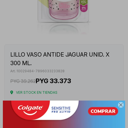
LILLO VASO ANTIDE JAGUAR UNID. X
300 ML.
10029484-7896033233828
PYG
33.373
PYG
39.262
VER STOCK EN TIENDAS
Envíos

Cambios y Devoluciones