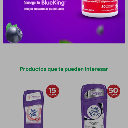
en cualquier situación. Composición Su fórmula contiene
clorohidrato de aluminio como principio activo para regular la
transpiración, complementado con agentes acondicionadores
que cuidan la delicada piel de las axilas. Su fragancia presenta
una apertura de notas frutales frescas y cítricas, un corazón
floral suave de jazmín y rosas, y un fondo limpio y almizclado.
Productos que te pueden interesar