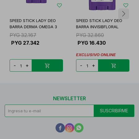
SPEED STICK LADY DEO
SPEED STICK LADY DEO
BARRA DERMA OMEGA 3
BARRA INVISIBFLORAL
PYG
32.167
PYG
32.860
PYG
27.342
PYG
16.430
EXCLUSIVO ONLINE
-
+
-
+
NEWSLETTER
SUSCRIBIRME


