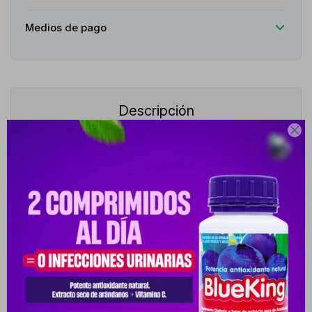
Medios de pago
Descripción

Es un antitranspirante en barra diseñado especialmente para la
mujer activa. Su innovadora fórmula en gel translúcido cuenta
con tecnología de microperlas que se funden al contacto con la
piel, ofreciendo una aplicación limpia que no deja residuos
blancos en la ropa ni en la piel. Proporciona una protección
ultraeficaz de hasta 48 horas contra el sudor y el mal olor,
manteniendo las axilas secas, frescas y protegidas durante todo
el día. Es ideal para prevenir la humedad provocada por el
movimiento diario, garantizando máxima seguridad y comodidad