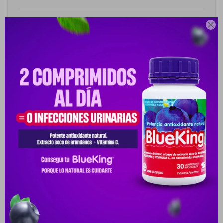
Cambios y Devoluciones

Medios de pago
Descripción
ACERCA DE EL GEL DE DUCHA LACTOVIT MEN ACTION CON
SISTEMA DE CONTROL DE OLOR, PROTEGE LA PIEL CONTRA LOS
MALOS OLORES Y APORTA U
Productos que te pueden interesar