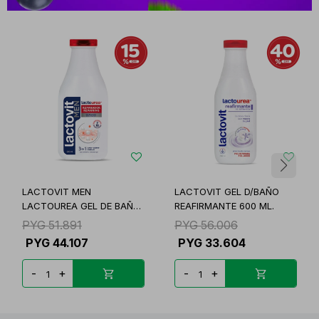
LACTOVIT MEN
LACTOVIT GEL D/BAÑO
LACTOUREA GEL DE BAÑO
REAFIRMANTE 600 ML.
FR. X
PYG
51.891
PYG
56.006
PYG
44.107
PYG
33.604
-
+
-
+