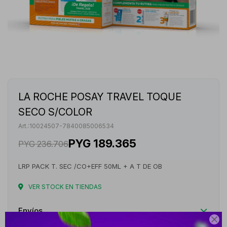
LA ROCHE POSAY TRAVEL TOQUE
SECO S/COLOR
10024507-7840085006534
PYG
189.365
PYG
236.706
LRP PACK T. SEC /CO+EFF 50ML + A T DE OB
VER STOCK EN TIENDAS
Envíos
