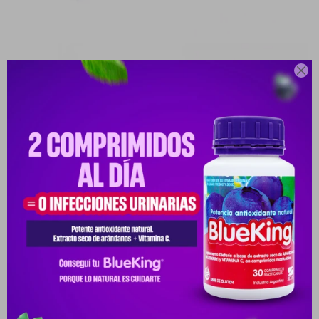

LA GOTITA ADHESIVO INSTANT 2 ML.
POMO
10029709-10029709
PYG
9.666
PYG
11.372
VER STOCK EN TIENDAS
Envíos
Cambios y Devoluciones