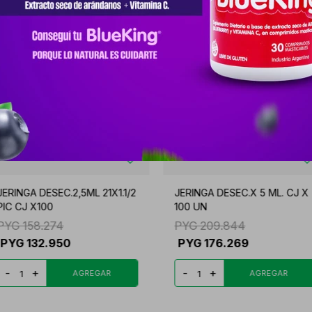
JERINGA DESEC.2,5ML 21X1.1/2
JERINGA DESEC.X 5 ML. CJ X
PIC CJ X100
100 UN
PYG
158.274
PYG
209.844
PYG
132.950
PYG
176.269
-
+
-
+