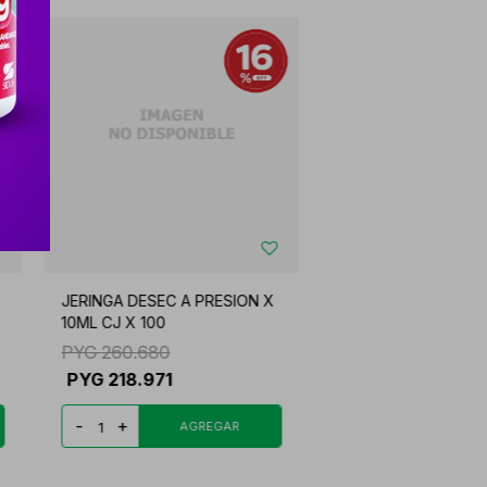
JERINGA DESEC A PRESION X
10ML CJ X 100
PYG
260.680
PYG
218.971
-
+