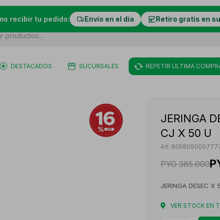
mo recibir tu pedido:
Envío en el día
Retiro gratis en s
DESTACADOS
SUCURSALES
REPETIR ÚLTIMA COMPR
JERINGA D
CJ X 50 U
805809000777
P
PYG
385.000
JERINGA DESEC X 
VER STOCK EN 