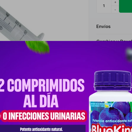
+
-
Envíos
Cambios y Devo
Medios de pago
Productos que te pueden interesar