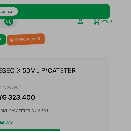
ucursal
PYG
0
A
ESPECIAL WEB
ESEC X 50ML P/CATETER
7-10000904
YG
323.400
50ML P/CATETER CJ X 50 U
TIENDAS