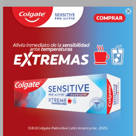

Cambios y Devoluciones
Medios de pago
Descripción
EAU DE PARFUM PARA DAMA. PARA PERFUMAR LA PIEL. ?CÓMO
UTILIZAR? VAPORIZAR EN EL CUERPO. ?A PARTIR DE Q
Productos que te pueden interesar