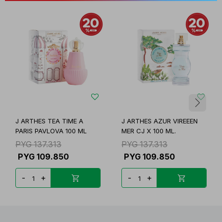
J ARTHES TEA TIME A
J ARTHES AZUR VIREEEN
PARIS PAVLOVA 100 ML
MER CJ X 100 ML.
PYG
137.313
PYG
137.313
PYG
109.850
PYG
109.850
-
+
-
+