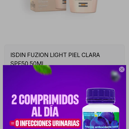
ISDIN FUZION LIGHT PIEL CLARA
SPF50 50ML

10031065-10031065
ISDIN FOTOPROTECTOR FUSION WATER COLOR LIGHT (PIEL
CLARA) SPF50+ DE 50ML
Este artículo está agotado.