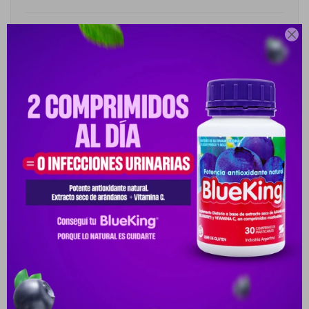
Cambios y Devoluciones

Medios de pago
Descripción
ACERCA DE LA LOCIÓN ACTIVADORA IGORA ROYAL
SCHWARZKOPF ES EL OXIDANTE QUE DEBE SER MEZCLADO CON
LOS TINTES IGORA ROYAL PARA LOGR
Productos que te pueden interesar