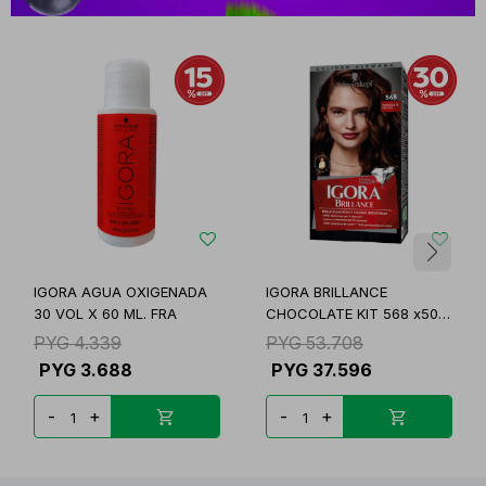
IGORA AGUA OXIGENADA
IGORA BRILLANCE
30 VOL X 60 ML. FRA
CHOCOLATE KIT 568 x50
ML
PYG
4.339
PYG
53.708
PYG
3.688
PYG
37.596
-
+
-
+