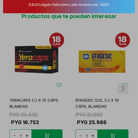
Productos que te pueden interesar
YERACAPS CJ X 10 CÁPS.
EFAGESIC DOL CJ X 10
BLANDAS
CÁPS. BLANDAS
PYG
20.430
PYG
31.690
PYG
16.753
PYG
25.986
-
+
-
+