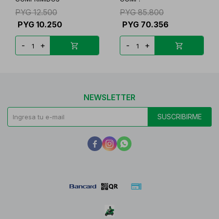
PYG
12.500
PYG
85.800
PYG
10.250
PYG
70.356
-
+
-
+
NEWSLETTER
SUSCRIBIRME


