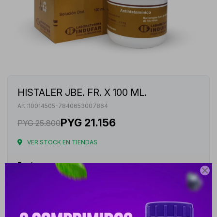
HISTALER JBE. FR. X 100 ML.
10014505-7840653007864
PYG
21.156
PYG
25.800
VER STOCK EN TIENDAS
Envíos

Cambios y Devoluciones
Medios de pago