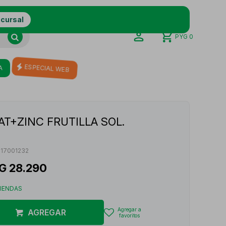
ucursal
PYG
0
A
ESPECIAL WEB
T+ZINC FRUTILLA SOL.
617001232
G
28.290
TIENDAS
AGREGAR