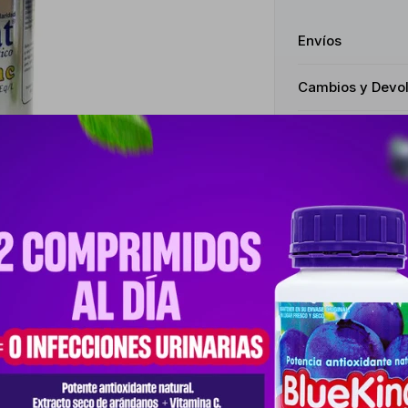
Envíos
Cambios y Devo
Medios de pago
Características
Receta
Venta libr
Productos que te pueden interesar