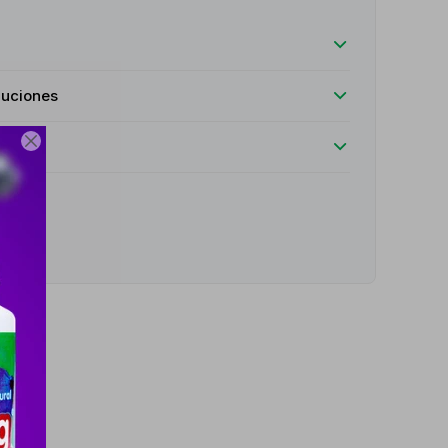
luciones

e