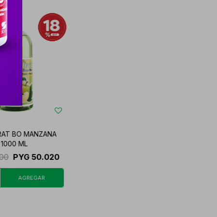
RAT BO MANZANA
 1000 ML
000
PYG
50.020