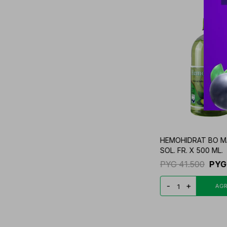
HEMOHIDRAT BO 
SOL. FR. X 500 ML.
PYG
41.500
PYG
-
+