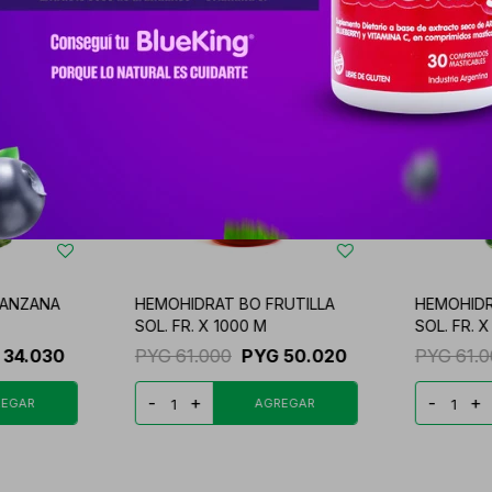
MANZANA
HEMOHIDRAT BO FRUTILLA
HEMOHID
SOL. FR. X 1000 M
SOL. FR. X
34.030
PYG
61.000
PYG
50.020
PYG
61.
-
+
-
+