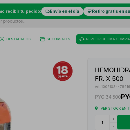
mo recibir tu pedido:
Envío en el día
Retiro gratis en s
DESTACADOS
SUCURSALES
REPETIR ÚLTIMA COMPR
HEMOHIDRA
FR. X 500
10021034-7841
PY
PYG
34.500
VER STOCK EN 
+
-