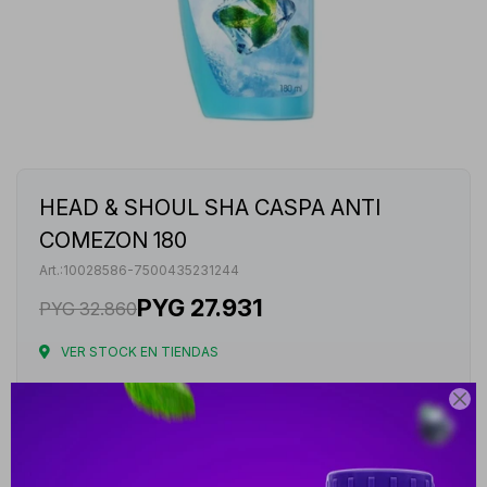
HEAD & SHOUL SHA CASPA ANTI
COMEZON 180
10028586-7500435231244
PYG
27.931
PYG
32.860
VER STOCK EN TIENDAS
Envíos

Cambios y Devoluciones