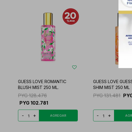
GUESS LOVE ROMANTIC
GUESS LOVE GUESS
BLUSH MIST 250 ML.
SHIM MIST 250 ML
PYG
128.476
PYG
131.481
PY
PYG
102.781
-
+
-
+