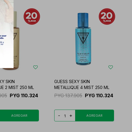
XY SKIN
GUESS SEXY SKIN
E 2 MIST 250 ML
METALLIQUE 4 MIST 250 ML
905
PYG
110.324
PYG
137.905
PYG
110.324
-
+