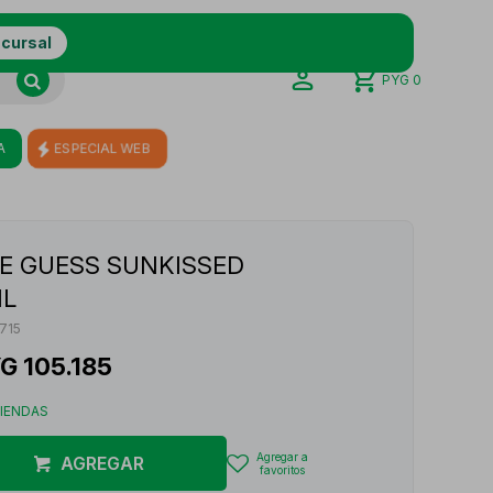
ucursal
PYG
0
A
ESPECIAL WEB
E GUESS SUNKISSED
ML
715
YG
105.185
TIENDAS
AGREGAR