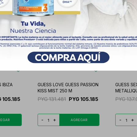
 IBIZA
GUESS LOVE GUESS PASSION
GUESS SE
KISS MIST 250 M
METALLIQU
G
105.185
PYG
131.481
PYG
105.185
PYG
137.
-
+
-
+