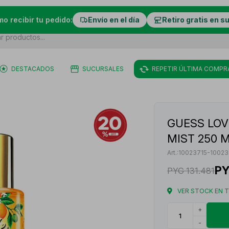
mo recibir tu pedido:
Envío en el día
Retiro gratis en s
DESTACADOS
SUCURSALES
REPETIR ÚLTIMA COMPR
GUESS LOV
MIST 250 
10023715-10023
P
PYG
131.481
VER STOCK EN 
+
-