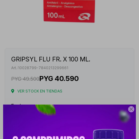
GRIPSYL FLU FR. X 100 ML.
10028799-7840213299661
PYG
40.590
PYG
49.500
VER STOCK EN TIENDAS
Envíos

Cambios y Devoluciones
Medios de pago