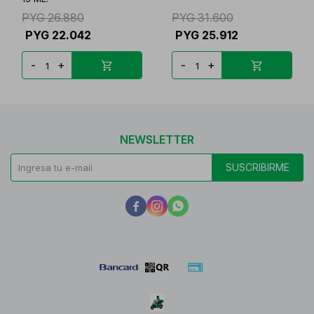
PYG
26.880
PYG
31.600
PYG
22.042
PYG
25.912
-
+
-
+
NEWSLETTER
SUSCRIBIRME


