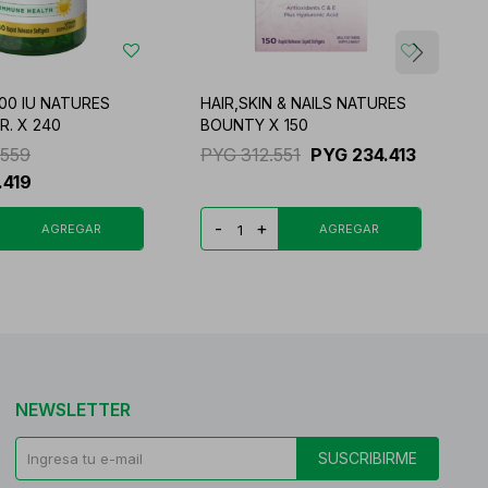
000 IU NATURES
HAIR,SKIN & NAILS NATURES
C
R. X 240
BOUNTY X 150
B
.559
PYG
312.551
PYG
234.413
.419
-
+
NEWSLETTER
SUSCRIBIRME