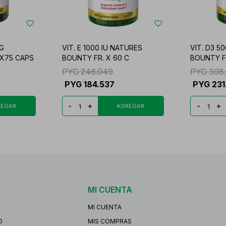
G
VIT. E 1000 IU NATURES
VIT. D3 5
X75 CAPS
BOUNTY FR. X 60 C
BOUNTY F
PYG
246.049
PYG
308
PYG
184.537
PYG
231
-
+
-
+
MI CUENTA
MI CUENTA
O
MIS COMPRAS