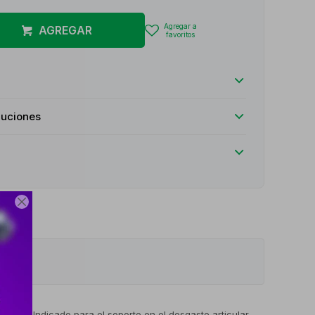
AGREGAR
luciones

iones: Indicado para el soporte en el desgaste articular,