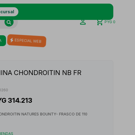
ucursal
PYG
0
A
ESPECIAL WEB
INA CHONDROITIN NB FR
0260
YG
314.213
NDROITIN NATURES BOUNTY- FRASCO DE 110
TIENDAS