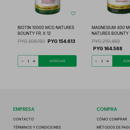
BIOTIN 10000 MCG NATURES
MAGNESIUM 400 M
BOUNTY FR. X 12
NATURES BOUNTY 
PYG
206.150
PYG
154.613
PYG
219.450
PYG
164.588
-
+
-
+
EMPRESA
COMPRA
CONTACTO
CÓMO COMPRAR
TÉRMINOS Y CONDICIONES
MÉTODOS DE PAG