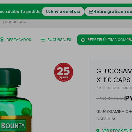
mo recibir tu pedido:
Envío en el día
Retiro gratis en s
DESTACADOS
SUCURSALES
REPETIR ÚLTIMA COMPR
GLUCOSAM
X 110 CAPS
10030260-1003
P
PYG
418.950
GLUCOSAMINA CHO
CAPSULAS
VER STOCK EN 