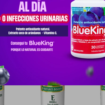
as articulaciones. Posología: Para adultos, tomar dos (2) cápsulas tres 
una de las comidas principales y un vaso completo de agua.Precaucion
ntos o sufre de diabetes. Ingredientes Complejo de glucosamina y con
de glucosamina y condroitina, sulfato de condroitina - complejo de gl
gredientes de mariscos (camarones, cangrejo, langosta, cangrejo de río
Productos que te pueden interesar