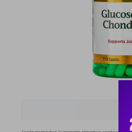
Acción terapéutica: Suplemento alimenticio coadyuvante en l