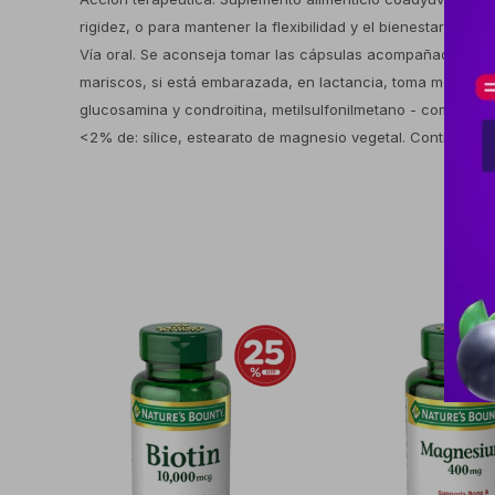
rigidez, o para mantener la flexibilidad y el bienestar de l
Vía oral. Se aconseja tomar las cápsulas acompañadas de 
mariscos, si está embarazada, en lactancia, toma medicame
glucosamina y condroitina, metilsulfonilmetano - complejo 
<2% de: sílice, estearato de magnesio vegetal. Contiene in