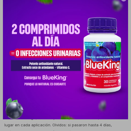
sangre, retrasar el vaciado del estómago y disminuir
notablemente el apetito. Indicaciones La Tirzepatida es un
medicamento para adultos con diabetes mellitus tipo 2 (solo o
combinado si otros fármacos no son suficientes). También está
aprobado para el control de peso en adultos con obesidad (IMC
igual o mayor a 30) o sobrepeso (IMC igual o mayor a 27) que
tengan problemas de salud asociados, como la apnea obstructiva
del sueño. Funciona junto a la dieta y el ejercicio. Posología El
tratamiento inicia con una dosis baja de 2,5 mg una vez a la
semana durante 4 semanas para adaptación. Luego se aumenta
a 5 mg semanales. Según la respuesta de cada paciente, el
médico puede elevar la dosis en pasos de 2,5 mg hasta un
máximo de 15 mg por semana, permaneciendo al menos 4
semanas en cada nivel antes de un nuevo incremento. Modo de
uso Inyección subcutánea debajo de la piel una vez a la semana,
a cualquier hora del día. Sitios recomendados: abdomen a más de
5 cm del ombligo, muslo o parte superior del brazo, rotando el
lugar en cada aplicación. Olvidos: si pasaron hasta 4 días,