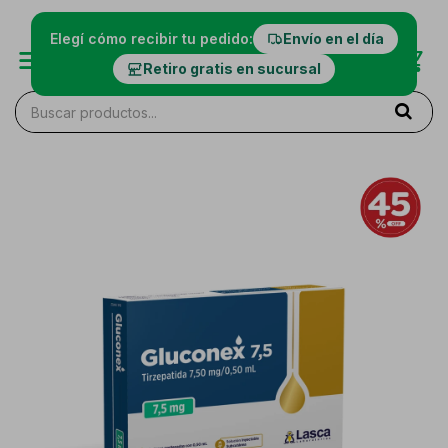
Elegí cómo recibir tu pedido:
Envío en el día
Retiro gratis en sucursal