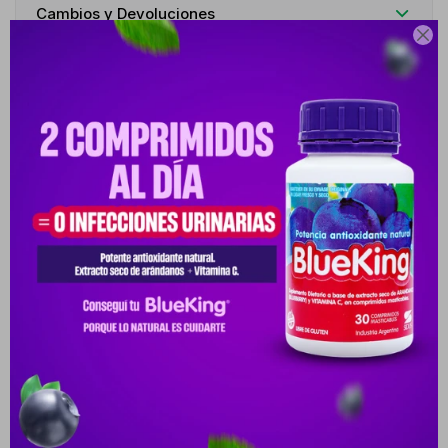
Cambios y Devoluciones

Medios de pago
Descripción
INDICACIONES EL SISTEMA DE MONITOREO DE GLUCOSA EN
SANGRE AGM-4000 ES UN DISPOSITIVO PARA LA DETECCIÓN DE
GLUCOSA EN SANGRE FÁCI
Productos que te pueden interesar