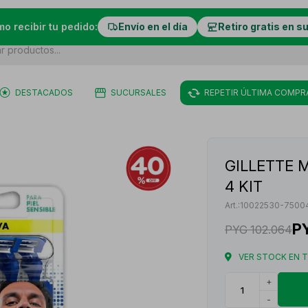
mo recibir tu pedido:
Envío en el día
Retiro gratis en s
DESTACADOS
SUCURSALES
REPETIR ÚLTIMA COMPR
GILLETTE 
4 KIT
10022530-7500
P
PYG
102.064
VER STOCK EN 
+
-