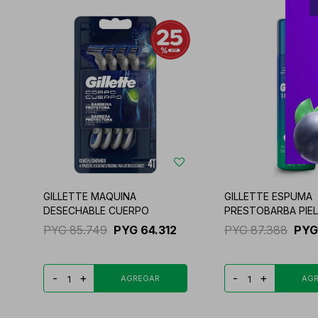
GILLETTE MAQUINA
GILLETTE ESPUMA
DESECHABLE CUERPO
PRESTOBARBA PIEL
PYG
85.749
PYG
64.312
PYG
87.388
PYG
-
+
-
+