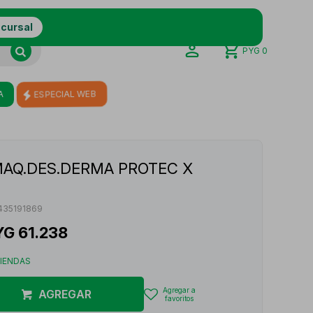
ucursal
PYG
0
A
ESPECIAL WEB
MAQ.DES.DERMA PROTEC X
435191869
YG
61.238
TIENDAS
AGREGAR