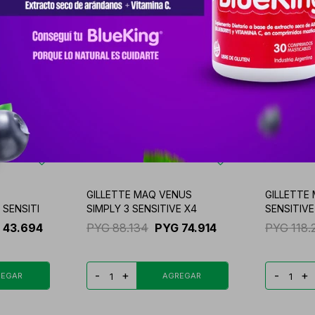
GILLETTE MAQ VENUS
GILLETTE
 SENSITI
SIMPLY 3 SENSITIVE X4
SENSITIVE
43.694
PYG
88.134
PYG
74.914
PYG
118.
-
+
-
+