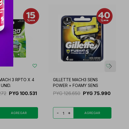
 MACH 3 RPTO X 4
GILLETTE MACH3 SENS
G
 UNID.
POWER + FOAMY SENS
M
272
PYG
100.531
PYG
126.650
PYG
75.990
-
+