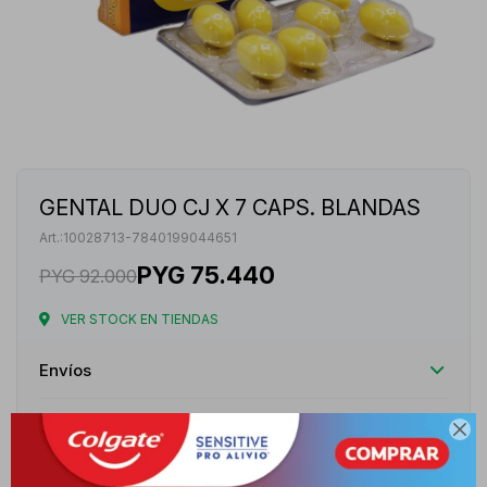
GENTAL DUO CJ X 7 CAPS. BLANDAS
10028713-7840199044651
PYG
75.440
PYG
92.000
VER STOCK EN TIENDAS
Envíos
Cambios y Devoluciones

Medios de pago