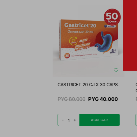
GASTRICET 20 CJ X 30 CAPS.
PYG
80.000
PYG
40.000
-
+