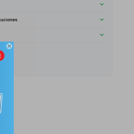
luciones

e