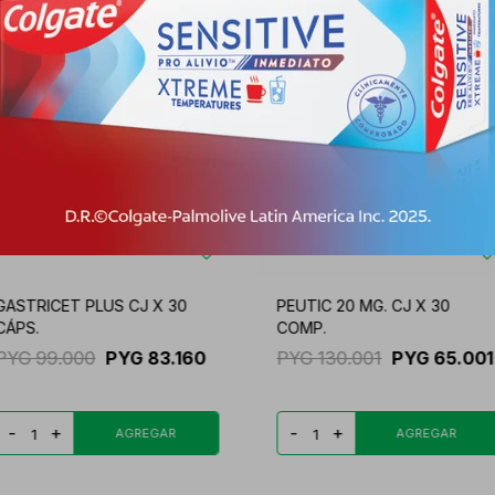
GASTRICET PLUS CJ X 30
PEUTIC 20 MG. CJ X 30
CÁPS.
COMP.
PYG
99.000
PYG
83.160
PYG
130.001
PYG
65.001
-
+
-
+