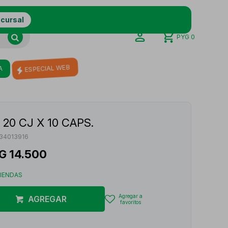
ucursal
PYG
0
A
ESPECIAL WEB
20 CJ X 10 CAPS.
34013916
G
14.500
TIENDAS
AGREGAR