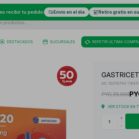
mo recibir tu pedido:
Envío en el día
Retiro gratis en s
DESTACADOS
SUCURSALES
REPETIR ÚLTIMA COMPR
GASTRICET 
10019744-78411
PY
PYG
29.000
VER STOCK EN 
+
-