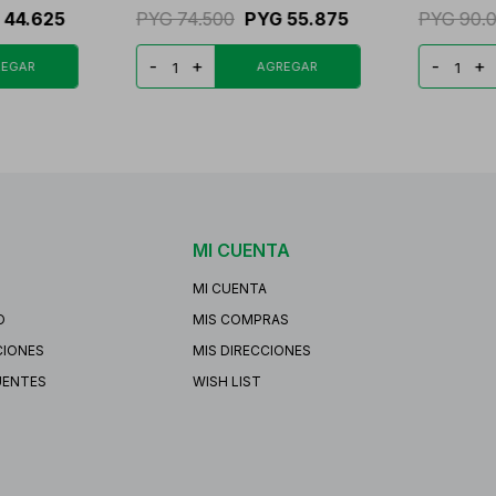
44.625
PYG
74.500
PYG
55.875
PYG
90.
-
+
-
+
MI CUENTA
MI CUENTA
O
MIS COMPRAS
CIONES
MIS DIRECCIONES
UENTES
WISH LIST