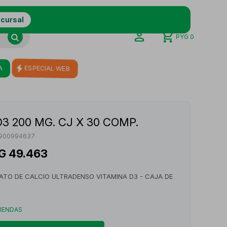
ucursal
PYG
0
A
ESPECIAL WEB
3 200 MG. CJ X 30 COMP.
0900994637
G
49.463
ATO DE CALCIO ULTRADENSO VITAMINA D3 - CAJA DE
TIENDAS