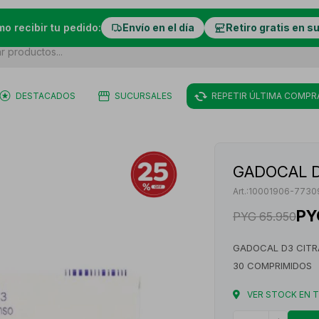
mo recibir tu pedido:
Envío en el día
Retiro gratis en s
DESTACADOS
SUCURSALES
REPETIR ÚLTIMA COMPR
GADOCAL D
10001906-773
PY
PYG
65.950
GADOCAL D3 CITR
30 COMPRIMIDOS
VER STOCK EN 