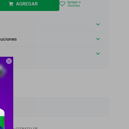
AGREGAR
luciones

ADO CON CITRATO DE