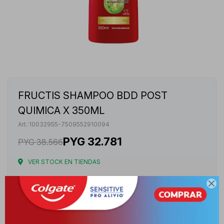
FRUCTIS SHAMPOO BDD POST
QUIMICA X 350ML
10032955-7509552910094
PYG
32.781
PYG
38.566
VER STOCK EN TIENDAS
Envíos

Cambios y Devoluciones