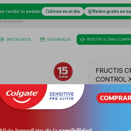
mo recibir tu pedido:
Envío en el día
Retiro gratis en s
DESTACADOS
SUCURSALES
REPETIR ÚLTIMA COMPR
FRUCTIS C
CONTROL 
10032950-7509
PY
PYG
51.341
VER STOCK EN 
+
-