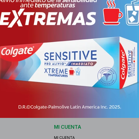
Envíos
Cambios y Devo
Medios de pago
Características
Receta
Venta libr
MI CUENTA
MI CUENTA