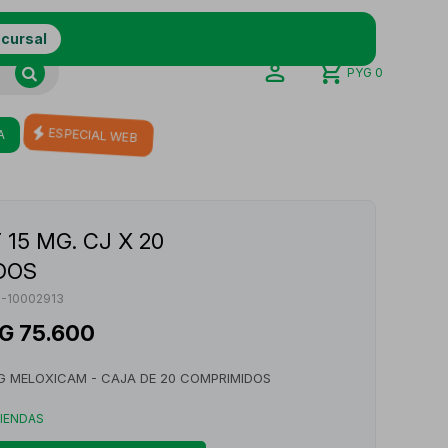
ucursal
PYG
0
A
ESPECIAL WEB
15 MG. CJ X 20
DOS
-10002913
G
75.600
G MELOXICAM - CAJA DE 20 COMPRIMIDOS
TIENDAS