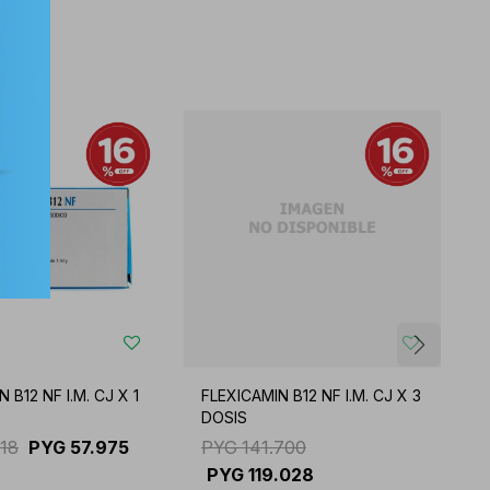
 B12 NF I.M. CJ X 1
FLEXICAMIN B12 NF I.M. CJ X 3
B
DOSIS
018
PYG
57.975
PYG
141.700
PYG
119.028