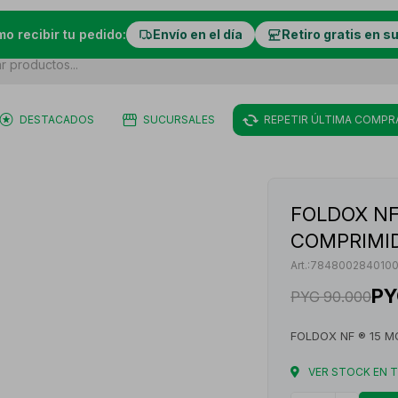
mo recibir tu pedido:
Envío en el día
Retiro gratis en s
DESTACADOS
SUCURSALES
REPETIR ÚLTIMA COMPR
FOLDOX NF 
COMPRIMI
7848002840100
PY
PYG
90.000
FOLDOX NF ® 15 M
VER STOCK EN 