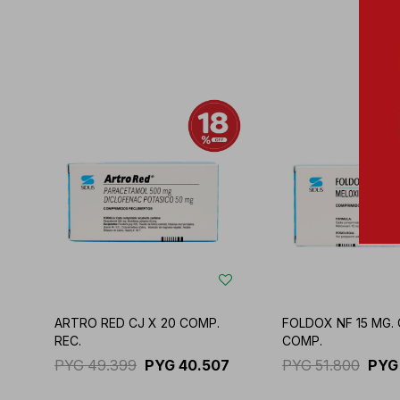
ARTRO RED CJ X 20 COMP.
FOLDOX NF 15 MG. 
REC.
COMP.
PYG
49.399
PYG
40.507
PYG
51.800
PYG