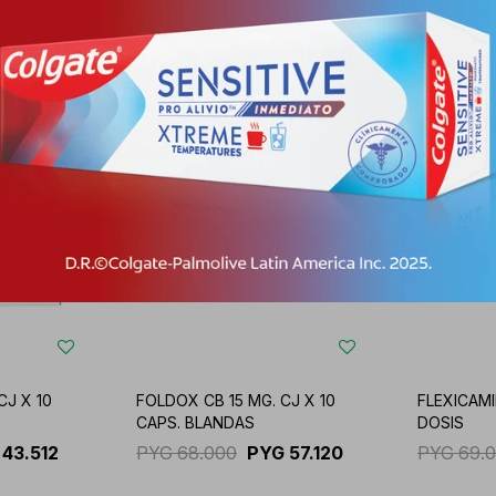
Productos que te pueden interesar
CJ X 10
FOLDOX CB 15 MG. CJ X 10
FLEXICAMIN
CAPS. BLANDAS
DOSIS
43.512
PYG
68.000
PYG
57.120
PYG
69.