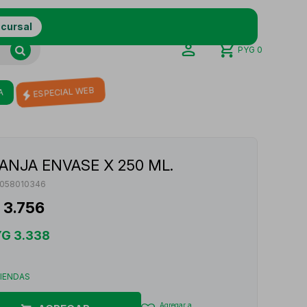
ucursal
PYG
0
A
ESPECIAL WEB
ANJA ENVASE X 250 ML.
058010346
3.756
YG
3.338
TIENDAS