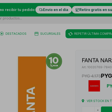
mo recibir tu pedido:
Envío en el día
Retiro gratis en s
DESTACADOS
SUCURSALES
REPETIR ÚLTIMA COMPR
FANTA NAR
10020769-7840
PYG
PYG
4.173
P
VER STOCK EN 
+