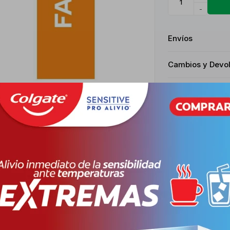
-
Envíos
Cambios y Devo
Medios de pago
Características
Receta
Venta libr
Productos que te pueden interesar