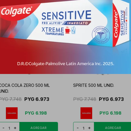
COCA COLA ZERO 500 ML
SPRITE 500 ML UNID.
UNID.
PYG
7.748
PYG
6.973
PYG
7.748
PYG
6.973
PYG
6.198
PYG
6.198
-
+
-
+