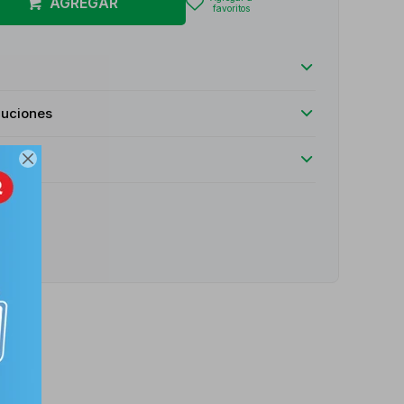
AGREGAR
luciones

e