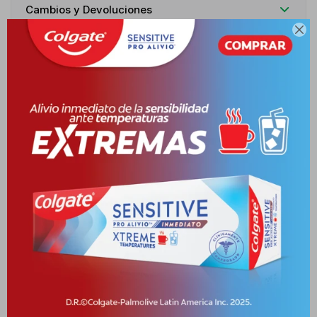
Cambios y Devoluciones

Medios de pago
Características
Receta
Venta libre
Descripción
Emulsión ultra fluida hidratante 3D para pieles normales a mixtas.
Rehidratación 24hs - Rellenador. Formulada con una textura muy
ligera y una asociación sinérgica de tres ingredientes activos
rehidratantes de alta performance: ÁCIDO HIALURÓNICO, un
potente activo hidratante. AQUAXYL, que estimula los