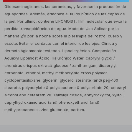
Glicosaminoglicanos, las ceramidas, y favorece la producción de
aquaporinas. Además, armoniza el fluido hídrico de las capas de
la piel. Por último, contiene LIPOMOIST, film molecular que evita la
pérdida transepidérmica de agua. Modo de Uso Aplicar por la
mañana y/o por la noche sobre la piel limpia del rostro, cuello y
escote. Evitar el contacto con el interior de los ojos. Clínica y
dermatológicamente testeado. Hipoalergénico. Composición
Aquaxyl Lipomiost Ácido Hialurónico Water, caprylyl glycol /
chondrus crispus extract/ glucose / xanthan gum, dicaprylyl
carbonate, ethanol, methyl methacrylate cross polymer,
cyclopentasiloxane, glycerin, glycerol stearate (and) peg-100
stearate, polyacrylate & polyisobutene & polysorbate 20, cetearyl
alcohol and ceteareth 20. Xylitylglucoside, anhydroxylitol, xylitol,
caprylhydroxamic acid (and) phenoxyethanol (and)
methylpropanediol, zinc gluconate, parfum.