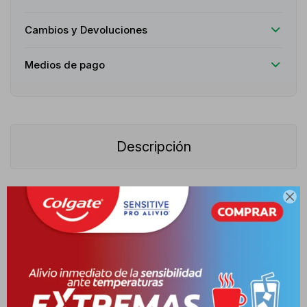
Cambios y Devoluciones
Medios de pago
Descripción
Eucerin DermoPure Gel Limpiador es un gel facial de uso diario

especialmente formulado para pieles grasas, con tendencia
acneica y sensibles. Su textura ligera y sin jabón limpia
profundamente sin resecar, eliminando impurezas y exceso de
sebo mientras respeta el equilibrio natural de la piel.
Dermatológicamente probado, ofrece una higiene eficaz y segura
para quienes buscan controlar imperfecciones. Este gel está