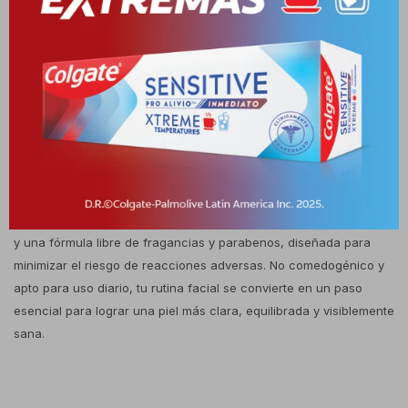
indicado para reducir la obstrucción de poros, prevenir la
formación de granos y puntos negros, y mantener la piel fresca y
libre de impurezas. Su acción purificante ayuda a disminuir la
proliferación bacteriana responsable del acné, favoreciendo un
aspecto más uniforme y saludable. Es ideal para quienes
necesitan un limpiador que combine eficacia con tolerancia, apto
incluso para pieles sensibles. La composición incluye ácido
salicílico, reconocido por su capacidad para limpiar los poros en
profundidad y reducir imperfecciones; tensioactivos suaves, que
eliminan eficazmente la suciedad y el exceso de grasa sin irritar;
y una fórmula libre de fragancias y parabenos, diseñada para
minimizar el riesgo de reacciones adversas. No comedogénico y
apto para uso diario, tu rutina facial se convierte en un paso
esencial para lograr una piel más clara, equilibrada y visiblemente
sana.