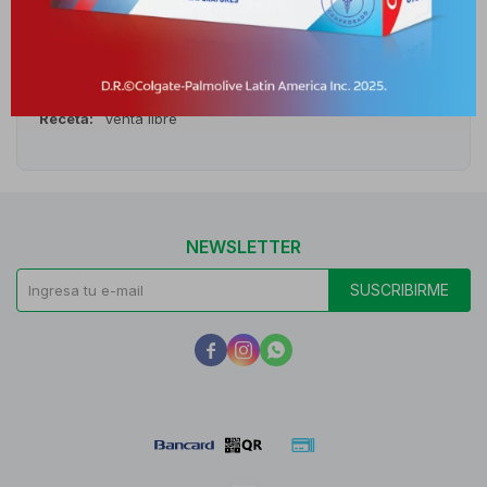
Medios de pago
Características
Receta
Venta libre
NEWSLETTER
SUSCRIBIRME


