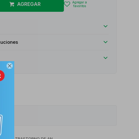
AGREGAR
luciones

ULSIVO TRASTORNO DE AN