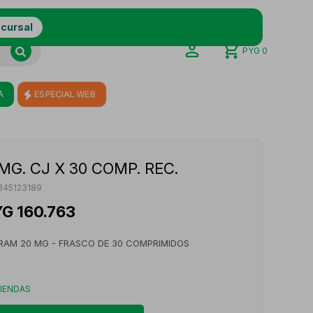
ucursal
PYG
0
A
ESPECIAL WEB
MG. CJ X 30 COMP. REC.
345123189
YG
160.763
RAM 20 MG - FRASCO DE 30 COMPRIMIDOS
TIENDAS