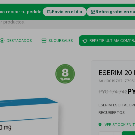
mo recibir tu pedido:
Envío en el día
Retiro gratis en s
DESTACADOS
SUCURSALES
REPETIR ÚLTIMA COMPR
ESERIM 20 
10019767-7795
P
PYG
174.742
ESERIM ESCITALOP
RECUBIERTOS
VER STOCK EN 