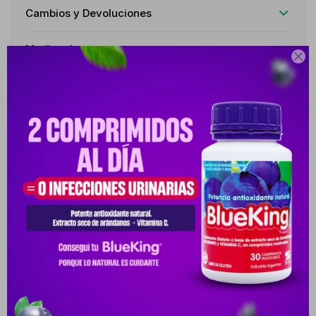
Cambios y Devoluciones
Medios de pago

Características
Receta
Venta libre
Descripción
ENSURE CONTIENE UNA COMBINACIÓN ÚNICA DE MACRO Y MICRO
NUTRIENTES EN LAS CANTIDADES Y PROPORCIONES QUE TU
CUERPO NECESI