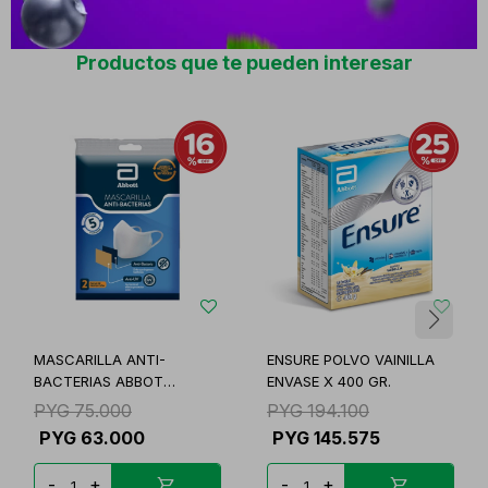
Productos que te pueden interesar
MASCARILLA ANTI-
ENSURE POLVO VAINILLA
BACTERIAS ABBOT
ENVASE X 400 GR.
LAVABLE
PYG
75.000
PYG
194.100
PYG
63.000
PYG
145.575
-
+
-
+