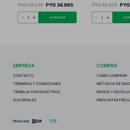
PYG
58.275
PYG
34.965
PYG
58.275
PYG
-
+
-
+
EMPRESA
COMPRA
CONTACTO
CÓMO COMPRAR
TÉRMINOS Y CONDICIONES
MÉTODOS DE PAG
TRABAJA CON NOSOTROS
ENVÍOS Y DEVOLU
SUCURSALES
PREGUNTAS FREC