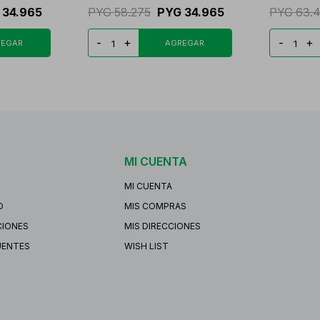
34.965
PYG
58.275
PYG
34.965
PYG
63.
-
+
-
+
MI CUENTA
MI CUENTA
O
MIS COMPRAS
CIONES
MIS DIRECCIONES
UENTES
WISH LIST