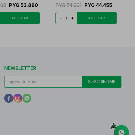
400
PYG
53.890
PYG
74.091
PYG
44.455
-
+
NEWSLETTER
SUSCRIBIRME


