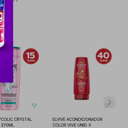
LYCOLIC CRYSTAL
ELVIVE ACONDICIONADOR
E
 370ML
COLOR VIVE UNID. X
C