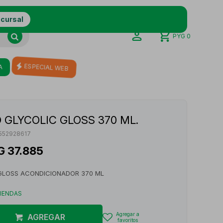
ucursal
PYG
0
A
ESPECIAL WEB
 GLYCOLIC GLOSS 370 ML.
552928617
G
37.885
 GLOSS ACONDICIONADOR 370 ML
TIENDAS
AGREGAR