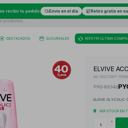
mo recibir tu pedido:
Envío en el día
Retiro gratis en s
DESTACADOS
SUCURSALES
REPETIR ÚLTIMA COMPR
ELVIVE ACO
10027567-7509
PY
PYG
63.142
ELVIVE GLYCOLIC
VER STOCK EN 
+