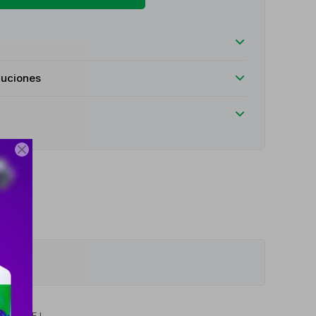
luciones

LEMENTE L