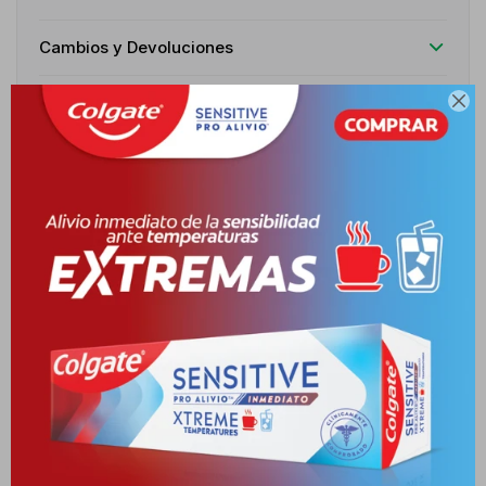
Cambios y Devoluciones
Medios de pago

Características
Receta
Venta libre
Descripción
ACERCA DE PERMANECE SECA TODO EL DÍA SIN COMPROMETER
LA SUAVIDAD EN TUS AXILAS. ESCOGE EL ANTITRANSPIRANTE
DOVE ORIGINAL AEROSOL