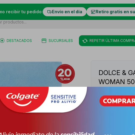
mo recibir tu pedido:
Envío en el día
Retiro gratis en s
DESTACADOS
SUCURSALES
REPETIR ÚLTIMA COMPR
DOLCE & G
WOMAN 50
10029992-8057
PYG
1.038.806
VER STOCK EN 
+
-