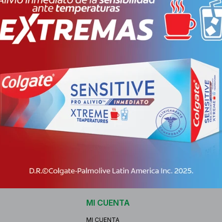
Envíos
Cambios y Devo
Medios de pago
Características
Receta
Venta libr
MI CUENTA
MI CUENTA