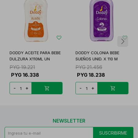
DODDY ACEITE PARA BEBE
DODDY COLONIA BEBE
DULZURA X110ML UN
SUEÑOS UNID. X 110 M
PYG
19.221
PYG
21.456
PYG
16.338
PYG
18.238
-
+
-
+
NEWSLETTER
SUSCRIBIRME