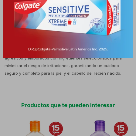
ayudando a mantener la piel hidratada, el cabello limpio y
manejable, y favoreciendo momentos de calma que preparan al
bebé para un sueño tranquilo. Su uso diario aporta seguridad y
confort, convirtiéndose en un aliado en la rutina nocturna. La
composición se caracteriza por notas aromáticas suaves y
ligeras que transmiten serenidad y frescura, sin resultar
invasivas. Todos los productos del kit están libres de colorantes
agresivos y elaborados con ingredientes seleccionados para
minimizar el riesgo de irritaciones, garantizando un cuidado
seguro y completo para la piel y el cabello del recién nacido.
Productos que te pueden interesar