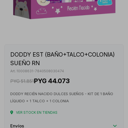
DODDY EST (BAÑO+TALCO+COLONIA)
SUEÑO RN
10008631-7840508030474
PYG
44.073
PYG
51.851
DODDY RECIÉN NACIDO DULCES SUEÑOS - KIT DE 1 BAÑO
LÍQUIDO + 1 TALCO + 1 COLONIA
VER STOCK EN TIENDAS
Envíos